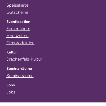
überspringen
Speisekarte
Gutscheine
Eventlocation
Navigation
Firmenfeiern
überspringen
Hochzeiten
Filmproduktion
Kultur
Navigation
Drachenfels-Kultur
überspringen
Seminarräume
Navigation
Seminarräume
überspringen
Jobs
Navigation
Jobs
überspringen