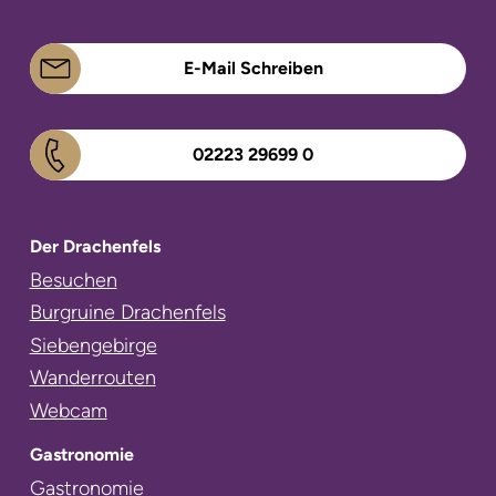
E-Mail Schreiben
02223 29699 0
Der Drachenfels
Navigation
Besuchen
überspringen
Burgruine Drachenfels
Siebengebirge
Wanderrouten
Webcam
Gastronomie
Navigation
Gastronomie