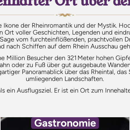
enhafter Ort über d
ine Ikone der Rheinromantik und der Mystik. H
ein Ort voller Geschichten, Legenden und eindru
e Sage vom furchteinflößenden, prachtvollen D
nd nach Schiffen auf dem Rhein Ausschau geha
eine Million Besucher den 321 Meter hohen Gip
dbahn oder zu Fuß über gut ausgebaute Wan
igartiger Panoramablick über das Rheintal, da
umliegenden Landschaften.
ls ein Ausflugsziel. Er ist ein Ort zum Inneha
Gastronomie