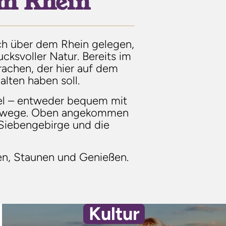
em Rhein
och über dem Rhein gelegen,
cksvoller Natur. Bereits im
rachen, der hier auf dem
lten haben soll.
fel – entweder bequem mit
derwege. Oben angekommen
s Siebengebirge und die
lten, Staunen und Genießen.
Kultur