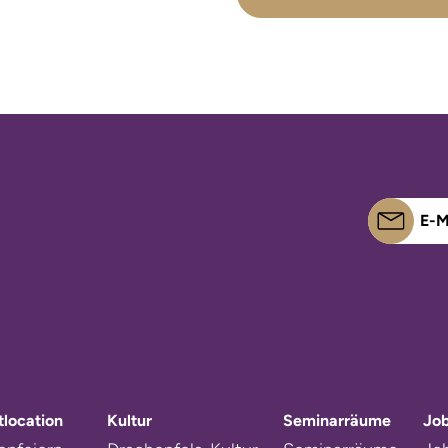
E-M
tlocation
Kultur
Seminarräume
Jo