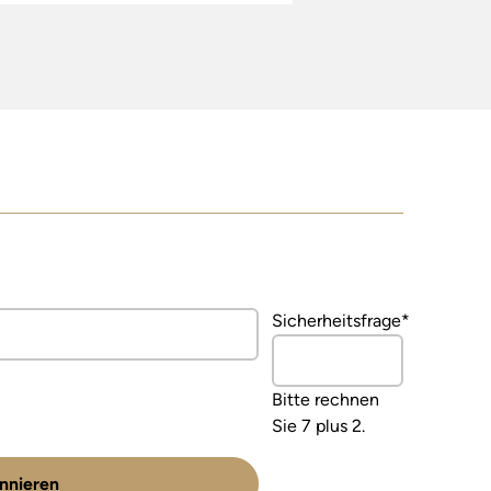
Pflichtfeld
Sicherheitsfrage
*
Bitte rechnen
Sie 7 plus 2.
nnieren