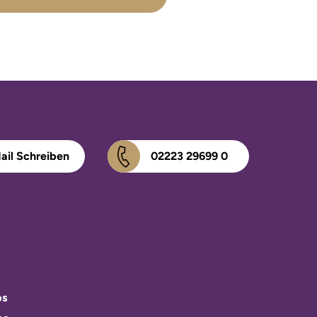
ail Schreiben
02223 29699 0
bs