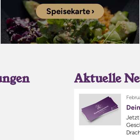
Speisekarte
ungen
Aktuelle N
Febru
Dei
Jetzt
Gesc
Drach