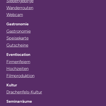
Siebengebirge
Wanderrouten
Webcam
Gastronomie
Navigation
Gastronomie
überspringen
Speisekarte
Gutscheine
Eventlocation
Navigation
Firmenfeiern
überspringen
Hochzeiten
Filmproduktion
Kultur
Navigation
Drachenfels-Kultur
überspringen
Seminarräume