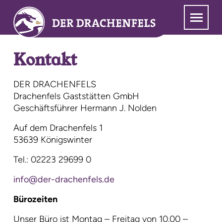
Zum
Menü
Navigation
Hauptinhalt
überspringen
springen
Kontakt
DER DRACHENFELS
Drachenfels Gaststätten GmbH
Geschäftsführer Hermann J. Nolden
Auf dem Drachenfels 1
53639 Königswinter
Tel.: 02223 29699 0
info@der-drachenfels.de
Bürozeiten
Unser Büro ist Montag – Freitag von 10.00 –