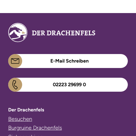
E-Mail Schreiben
02223 29699 0
Der Drachenfels
Navigation
Besuchen
überspringen
Burgruine Drachenfels